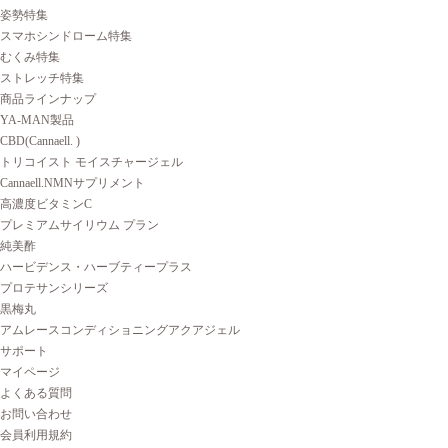
姿勢特集
スマホシンドローム特集
むくみ特集
ストレッチ特集
商品ラインナップ
YA-MAN製品
CBD(Cannaell. )
トリコイスト モイスチャージェル
Cannaell.NMNサプリメント
高濃度ビタミンC
プレミアムサイリウム プラン
純美酢
ハービデンス・ハーブティープラス
プロテサンシリーズ
黒梅丸
アムレースコンディショニングアクアジェル
サポート
マイページ
よくある質問
お問い合わせ
会員利用規約