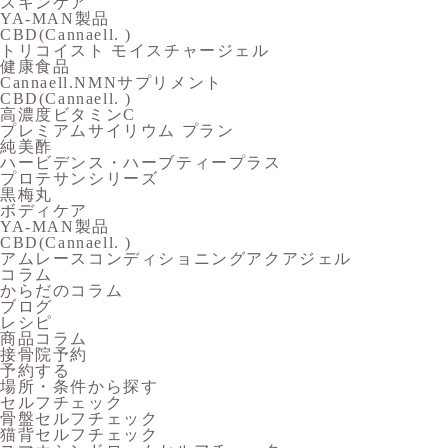
スキンケア
YA-MAN製品
CBD(Cannaell. )
トリコイスト モイスチャージェル
健康食品
Cannaell.NMNサプリメント
CBD(Cannaell. )
高濃度ビタミンC
プレミアムサイリウム プラン
純美酢
ハービデンス・ハーブティープラス
プロテサンシリーズ
黒梅丸
ボディケア
YA-MAN製品
CBD(Cannaell. )
アムレースコンディショニングアクアジェル
コラム
からだのコラム
ブログ
レシピ
商品コラム
接骨院予約
予約する
場所・条件から探す
セルフチェック
骨盤セルフチェック
猫背セルフチェック