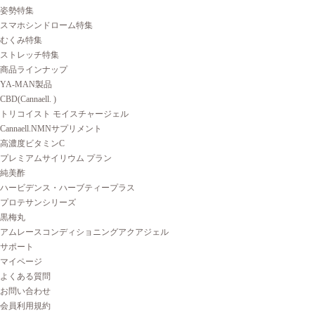
姿勢特集
スマホシンドローム特集
むくみ特集
ストレッチ特集
商品ラインナップ
YA-MAN製品
CBD(Cannaell. )
トリコイスト モイスチャージェル
Cannaell.NMNサプリメント
高濃度ビタミンC
プレミアムサイリウム プラン
純美酢
ハービデンス・ハーブティープラス
プロテサンシリーズ
黒梅丸
アムレースコンディショニングアクアジェル
サポート
マイページ
よくある質問
お問い合わせ
会員利用規約