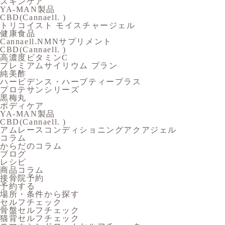
スキンケア
YA-MAN製品
CBD(Cannaell. )
トリコイスト モイスチャージェル
健康食品
Cannaell.NMNサプリメント
CBD(Cannaell. )
高濃度ビタミンC
プレミアムサイリウム プラン
純美酢
ハービデンス・ハーブティープラス
プロテサンシリーズ
黒梅丸
ボディケア
YA-MAN製品
CBD(Cannaell. )
アムレースコンディショニングアクアジェル
コラム
からだのコラム
ブログ
レシピ
商品コラム
接骨院予約
予約する
場所・条件から探す
セルフチェック
骨盤セルフチェック
猫背セルフチェック