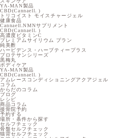
スキンケア
YA-MAN製品
CBD(Cannaell. )
トリコイスト モイスチャージェル
健康食品
Cannaell.NMNサプリメント
CBD(Cannaell. )
高濃度ビタミンC
プレミアムサイリウム プラン
純美酢
ハービデンス・ハーブティープラス
プロテサンシリーズ
黒梅丸
ボディケア
YA-MAN製品
CBD(Cannaell. )
アムレースコンディショニングアクアジェル
コラム
からだのコラム
ブログ
レシピ
商品コラム
接骨院予約
予約する
場所・条件から探す
セルフチェック
骨盤セルフチェック
猫背セルフチェック