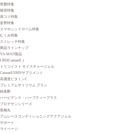
骨盤特集
猫背特集
肩コリ特集
姿勢特集
スマホシンドローム特集
むくみ特集
ストレッチ特集
商品ラインナップ
YA-MAN製品
CBD(Cannaell. )
トリコイスト モイスチャージェル
Cannaell.NMNサプリメント
高濃度ビタミンC
プレミアムサイリウム プラン
純美酢
ハービデンス・ハーブティープラス
プロテサンシリーズ
黒梅丸
アムレースコンディショニングアクアジェル
サポート
マイページ