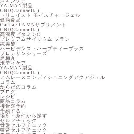
スキンケア
YA-MAN製品
CBD(Cannaell. )
トリコイスト モイスチャージェル
健康食品
Cannaell.NMNサプリメント
CBD(Cannaell. )
高濃度ビタミンC
プレミアムサイリウム プラン
純美酢
ハービデンス・ハーブティープラス
プロテサンシリーズ
黒梅丸
ボディケア
YA-MAN製品
CBD(Cannaell. )
アムレースコンディショニングアクアジェル
コラム
からだのコラム
ブログ
レシピ
商品コラム
接骨院予約
予約する
場所・条件から探す
セルフチェック
骨盤セルフチェック
猫背セルフチェック