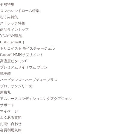
姿勢特集
スマホシンドローム特集
むくみ特集
ストレッチ特集
商品ラインナップ
YA-MAN製品
CBD(Cannaell. )
トリコイスト モイスチャージェル
Cannaell.NMNサプリメント
高濃度ビタミンC
プレミアムサイリウム プラン
純美酢
ハービデンス・ハーブティープラス
プロテサンシリーズ
黒梅丸
アムレースコンディショニングアクアジェル
サポート
マイページ
よくある質問
お問い合わせ
会員利用規約