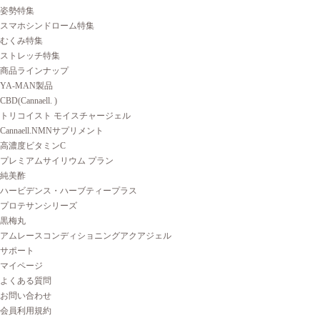
姿勢特集
スマホシンドローム特集
むくみ特集
ストレッチ特集
商品ラインナップ
YA-MAN製品
CBD(Cannaell. )
トリコイスト モイスチャージェル
Cannaell.NMNサプリメント
高濃度ビタミンC
プレミアムサイリウム プラン
純美酢
ハービデンス・ハーブティープラス
プロテサンシリーズ
黒梅丸
アムレースコンディショニングアクアジェル
サポート
マイページ
よくある質問
お問い合わせ
会員利用規約