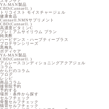
スキンケア
YA-MAN製品
CBD(Cannaell. )
トリコイスト モイスチャージェル
健康食品
Cannaell.NMNサプリメント
CBD(Cannaell. )
高濃度ビタミンC
プレミアムサイリウム プラン
純美酢
ハービデンス・ハーブティープラス
プロテサンシリーズ
黒梅丸
ボディケア
YA-MAN製品
CBD(Cannaell. )
アムレースコンディショニングアクアジェル
コラム
からだのコラム
ブログ
レシピ
商品コラム
接骨院予約
予約する
場所・条件から探す
セルフチェック
骨盤セルフチェック
猫背セルフチェック