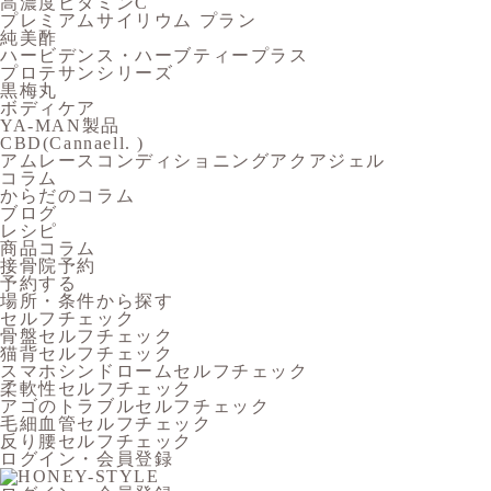
高濃度ビタミンC
プレミアムサイリウム プラン
純美酢
ハービデンス・ハーブティープラス
プロテサンシリーズ
黒梅丸
ボディケア
YA-MAN製品
CBD(Cannaell. )
アムレースコンディショニングアクアジェル
コラム
からだのコラム
ブログ
レシピ
商品コラム
接骨院予約
予約する
場所・条件から探す
セルフチェック
骨盤セルフチェック
猫背セルフチェック
スマホシンドロームセルフチェック
柔軟性セルフチェック
アゴのトラブルセルフチェック
毛細血管セルフチェック
反り腰セルフチェック
ログイン・会員登録