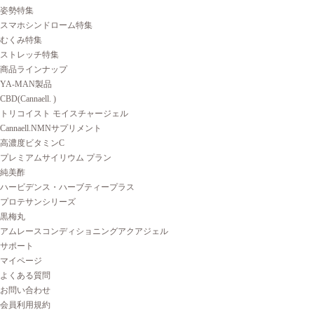
姿勢特集
スマホシンドローム特集
むくみ特集
ストレッチ特集
商品ラインナップ
YA-MAN製品
CBD(Cannaell. )
トリコイスト モイスチャージェル
Cannaell.NMNサプリメント
高濃度ビタミンC
プレミアムサイリウム プラン
純美酢
ハービデンス・ハーブティープラス
プロテサンシリーズ
黒梅丸
アムレースコンディショニングアクアジェル
サポート
マイページ
よくある質問
お問い合わせ
会員利用規約