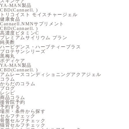
スキンケア
YA-MAN製品
CBD(Cannaell. )
トリコイスト モイスチャージェル
健康食品
Cannaell.NMNサプリメント
CBD(Cannaell. )
高濃度ビタミンC
プレミアムサイリウム プラン
純美酢
ハービデンス・ハーブティープラス
プロテサンシリーズ
黒梅丸
ボディケア
YA-MAN製品
CBD(Cannaell. )
アムレースコンディショニングアクアジェル
コラム
からだのコラム
ブログ
レシピ
商品コラム
接骨院予約
予約する
場所・条件から探す
セルフチェック
骨盤セルフチェック
猫背セルフチェック