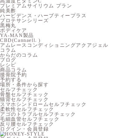
高濃度ビタミンC
プレミアムサイリウム プラン
純美酢
ハービデンス・ハーブティープラス
プロテサンシリーズ
黒梅丸
ボディケア
YA-MAN製品
CBD(Cannaell. )
アムレースコンディショニングアクアジェル
コラム
からだのコラム
ブログ
レシピ
商品コラム
接骨院予約
予約する
場所・条件から探す
セルフチェック
骨盤セルフチェック
猫背セルフチェック
スマホシンドロームセルフチェック
柔軟性セルフチェック
アゴのトラブルセルフチェック
毛細血管セルフチェック
反り腰セルフチェック
ログイン・会員登録