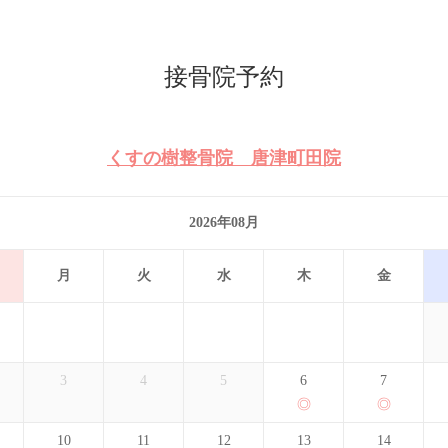
接骨院予約
くすの樹整骨院 唐津町田院
2026年08月
月
火
水
木
金
3
4
5
6
7
10
11
12
13
14