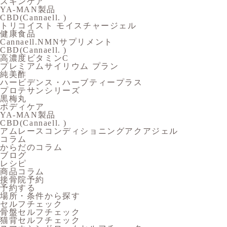
スキンケア
YA-MAN製品
CBD(Cannaell. )
トリコイスト モイスチャージェル
健康食品
Cannaell.NMNサプリメント
CBD(Cannaell. )
高濃度ビタミンC
プレミアムサイリウム プラン
純美酢
ハービデンス・ハーブティープラス
プロテサンシリーズ
黒梅丸
ボディケア
YA-MAN製品
CBD(Cannaell. )
アムレースコンディショニングアクアジェル
コラム
からだのコラム
ブログ
レシピ
商品コラム
接骨院予約
予約する
場所・条件から探す
セルフチェック
骨盤セルフチェック
猫背セルフチェック