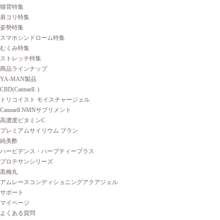
猫背特集
肩コリ特集
姿勢特集
スマホシンドローム特集
むくみ特集
ストレッチ特集
商品ラインナップ
YA-MAN製品
CBD(Cannaell. )
トリコイスト モイスチャージェル
Cannaell.NMNサプリメント
高濃度ビタミンC
プレミアムサイリウム プラン
純美酢
ハービデンス・ハーブティープラス
プロテサンシリーズ
黒梅丸
アムレースコンディショニングアクアジェル
サポート
マイページ
よくある質問