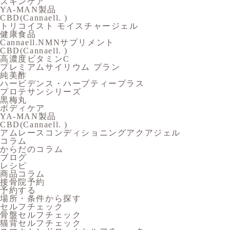
スキンケア
YA-MAN製品
CBD(Cannaell. )
トリコイスト モイスチャージェル
健康食品
Cannaell.NMNサプリメント
CBD(Cannaell. )
高濃度ビタミンC
プレミアムサイリウム プラン
純美酢
ハービデンス・ハーブティープラス
プロテサンシリーズ
黒梅丸
ボディケア
YA-MAN製品
CBD(Cannaell. )
アムレースコンディショニングアクアジェル
コラム
からだのコラム
ブログ
レシピ
商品コラム
接骨院予約
予約する
場所・条件から探す
セルフチェック
骨盤セルフチェック
猫背セルフチェック