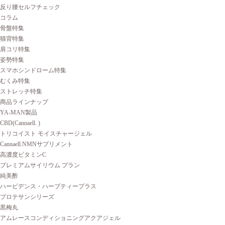
反り腰セルフチェック
コラム
骨盤特集
猫背特集
肩コリ特集
姿勢特集
スマホシンドローム特集
むくみ特集
ストレッチ特集
商品ラインナップ
YA-MAN製品
CBD(Cannaell. )
トリコイスト モイスチャージェル
Cannaell.NMNサプリメント
高濃度ビタミンC
プレミアムサイリウム プラン
純美酢
ハービデンス・ハーブティープラス
プロテサンシリーズ
黒梅丸
アムレースコンディショニングアクアジェル