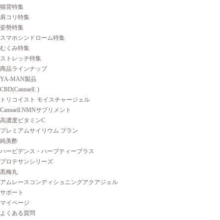
猫背特集
肩コリ特集
姿勢特集
スマホシンドローム特集
むくみ特集
ストレッチ特集
商品ラインナップ
YA-MAN製品
CBD(Cannaell. )
トリコイスト モイスチャージェル
Cannaell.NMNサプリメント
高濃度ビタミンC
プレミアムサイリウム プラン
純美酢
ハービデンス・ハーブティープラス
プロテサンシリーズ
黒梅丸
アムレースコンディショニングアクアジェル
サポート
マイページ
よくある質問