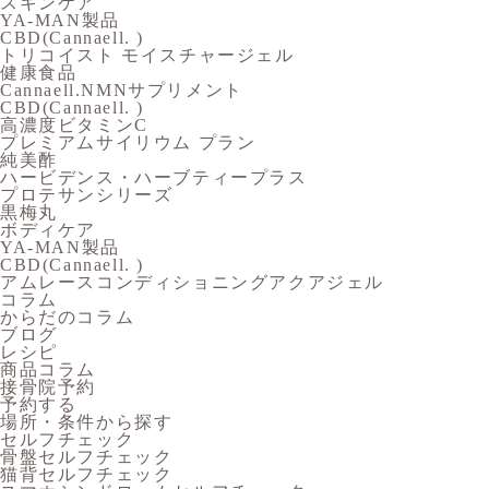
スキンケア
YA-MAN製品
CBD(Cannaell. )
トリコイスト モイスチャージェル
健康食品
Cannaell.NMNサプリメント
CBD(Cannaell. )
高濃度ビタミンC
プレミアムサイリウム プラン
純美酢
ハービデンス・ハーブティープラス
プロテサンシリーズ
黒梅丸
ボディケア
YA-MAN製品
CBD(Cannaell. )
アムレースコンディショニングアクアジェル
コラム
からだのコラム
ブログ
レシピ
商品コラム
接骨院予約
予約する
場所・条件から探す
セルフチェック
骨盤セルフチェック
猫背セルフチェック