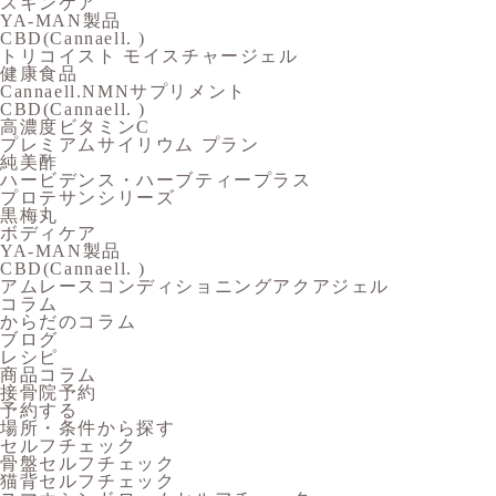
スキンケア
YA-MAN製品
CBD(Cannaell. )
トリコイスト モイスチャージェル
健康食品
Cannaell.NMNサプリメント
CBD(Cannaell. )
高濃度ビタミンC
プレミアムサイリウム プラン
純美酢
ハービデンス・ハーブティープラス
プロテサンシリーズ
黒梅丸
ボディケア
YA-MAN製品
CBD(Cannaell. )
アムレースコンディショニングアクアジェル
コラム
からだのコラム
ブログ
レシピ
商品コラム
接骨院予約
予約する
場所・条件から探す
セルフチェック
骨盤セルフチェック
猫背セルフチェック