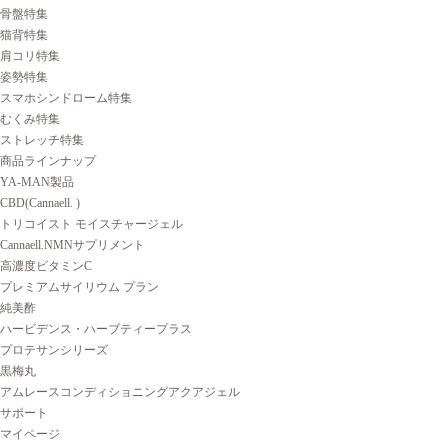
骨盤特集
猫背特集
肩コリ特集
姿勢特集
スマホシンドローム特集
むくみ特集
ストレッチ特集
商品ラインナップ
YA-MAN製品
CBD(Cannaell. )
トリコイスト モイスチャージェル
Cannaell.NMNサプリメント
高濃度ビタミンC
プレミアムサイリウム プラン
純美酢
ハービデンス・ハーブティープラス
プロテサンシリーズ
黒梅丸
アムレースコンディショニングアクアジェル
サポート
マイページ