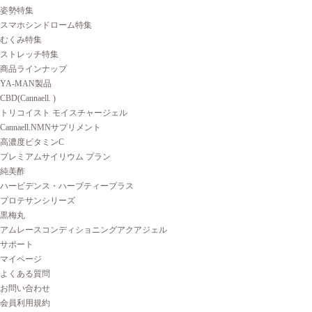
姿勢特集
スマホシンドローム特集
むくみ特集
ストレッチ特集
商品ラインナップ
YA-MAN製品
CBD(Cannaell. )
トリコイスト モイスチャージェル
Cannaell.NMNサプリメント
高濃度ビタミンC
プレミアムサイリウム プラン
純美酢
ハービデンス・ハーブティープラス
プロテサンシリーズ
黒梅丸
アムレースコンディショニングアクアジェル
サポート
マイページ
よくある質問
お問い合わせ
会員利用規約