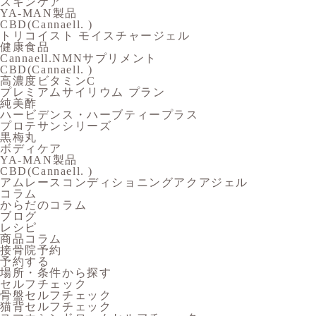
スキンケア
YA-MAN製品
CBD(Cannaell. )
トリコイスト モイスチャージェル
健康食品
Cannaell.NMNサプリメント
CBD(Cannaell. )
高濃度ビタミンC
プレミアムサイリウム プラン
純美酢
ハービデンス・ハーブティープラス
プロテサンシリーズ
黒梅丸
ボディケア
YA-MAN製品
CBD(Cannaell. )
アムレースコンディショニングアクアジェル
コラム
からだのコラム
ブログ
レシピ
商品コラム
接骨院予約
予約する
場所・条件から探す
セルフチェック
骨盤セルフチェック
猫背セルフチェック