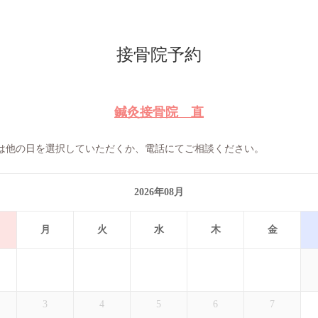
接骨院予約
鍼灸接骨院 直
は他の日を選択していただくか、電話にてご相談ください。
2026年08月
月
火
水
木
金
3
4
5
6
7