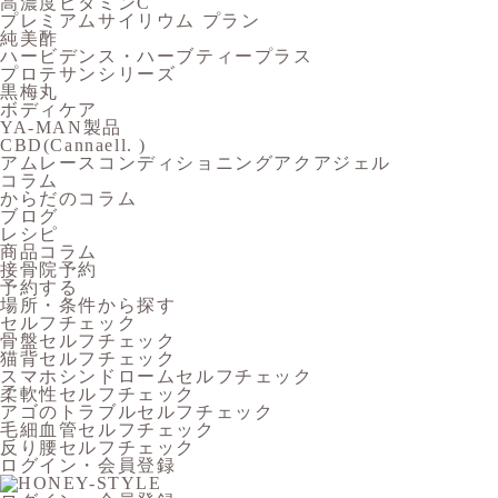
高濃度ビタミンC
プレミアムサイリウム プラン
純美酢
ハービデンス・ハーブティープラス
プロテサンシリーズ
黒梅丸
ボディケア
YA-MAN製品
CBD(Cannaell. )
アムレースコンディショニングアクアジェル
コラム
からだのコラム
ブログ
レシピ
商品コラム
接骨院予約
予約する
場所・条件から探す
セルフチェック
骨盤セルフチェック
猫背セルフチェック
スマホシンドロームセルフチェック
柔軟性セルフチェック
アゴのトラブルセルフチェック
毛細血管セルフチェック
反り腰セルフチェック
ログイン・会員登録