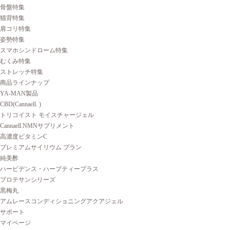
骨盤特集
猫背特集
肩コリ特集
姿勢特集
スマホシンドローム特集
むくみ特集
ストレッチ特集
商品ラインナップ
YA-MAN製品
CBD(Cannaell. )
トリコイスト モイスチャージェル
Cannaell.NMNサプリメント
高濃度ビタミンC
プレミアムサイリウム プラン
純美酢
ハービデンス・ハーブティープラス
プロテサンシリーズ
黒梅丸
アムレースコンディショニングアクアジェル
サポート
マイページ