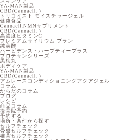
スキンケア
YA-MAN製品
CBD(Cannaell. )
トリコイスト モイスチャージェル
健康食品
Cannaell.NMNサプリメント
CBD(Cannaell. )
高濃度ビタミンC
プレミアムサイリウム プラン
純美酢
ハービデンス・ハーブティープラス
プロテサンシリーズ
黒梅丸
ボディケア
YA-MAN製品
CBD(Cannaell. )
アムレースコンディショニングアクアジェル
コラム
からだのコラム
ブログ
レシピ
商品コラム
接骨院予約
予約する
場所・条件から探す
セルフチェック
骨盤セルフチェック
猫背セルフチェック