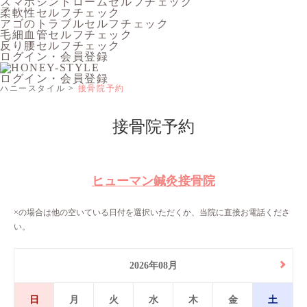
スマホシンドロームセルフチェック
柔軟性セルフチェック
アゴのトラブルセルフチェック
毛細血管セルフチェック
反り腰セルフチェック
ログイン・会員登録
ログイン・会員登録
ハニースタイル
接骨院予約
接骨院予約
ヒューマン鍼灸接骨院
×の場合は他の空いている日付を選択いただくか、当院に直接お電話くださ
い。
2026年08月
日
月
火
水
木
金
土