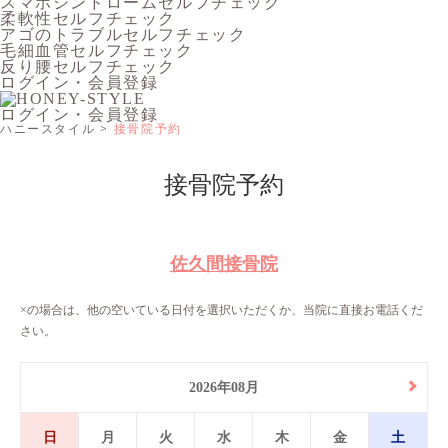
スマホシンドロームセルフチェック
柔軟性セルフチェック
アゴのトラブルセルフチェック
毛細血管セルフチェック
反り腰セルフチェック
ログイン・会員登録
ログイン・会員登録
ハニースタイル
接骨院予約
接骨院予約
佐久間接骨院
×の場合は、他の空いている日付を選択いただくか、当院に直接お電話くだ
さい。
2026年08月
日
月
火
水
木
金
土