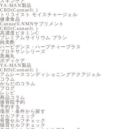
スキンケア
YA-MAN製品
CBD(Cannaell. )
トリコイスト モイスチャージェル
健康食品
Cannaell.NMNサプリメント
CBD(Cannaell. )
高濃度ビタミンC
プレミアムサイリウム プラン
純美酢
ハービデンス・ハーブティープラス
プロテサンシリーズ
黒梅丸
ボディケア
YA-MAN製品
CBD(Cannaell. )
アムレースコンディショニングアクアジェル
コラム
からだのコラム
ブログ
レシピ
商品コラム
接骨院予約
予約する
場所・条件から探す
セルフチェック
骨盤セルフチェック
猫背セルフチェック