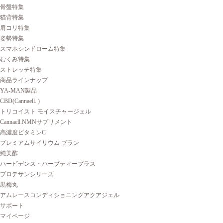
骨盤特集
猫背特集
肩コリ特集
姿勢特集
スマホシンドローム特集
むくみ特集
ストレッチ特集
商品ラインナップ
YA-MAN製品
CBD(Cannaell. )
トリコイスト モイスチャージェル
Cannaell.NMNサプリメント
高濃度ビタミンC
プレミアムサイリウム プラン
純美酢
ハービデンス・ハーブティープラス
プロテサンシリーズ
黒梅丸
アムレースコンディショニングアクアジェル
サポート
マイページ