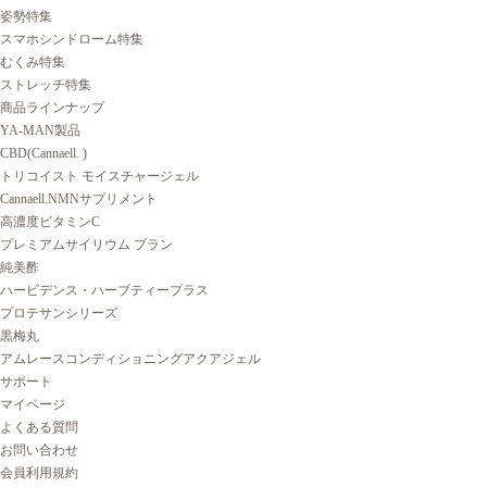
姿勢特集
スマホシンドローム特集
むくみ特集
ストレッチ特集
商品ラインナップ
YA-MAN製品
CBD(Cannaell. )
トリコイスト モイスチャージェル
Cannaell.NMNサプリメント
高濃度ビタミンC
プレミアムサイリウム プラン
純美酢
ハービデンス・ハーブティープラス
プロテサンシリーズ
黒梅丸
アムレースコンディショニングアクアジェル
サポート
マイページ
よくある質問
お問い合わせ
会員利用規約