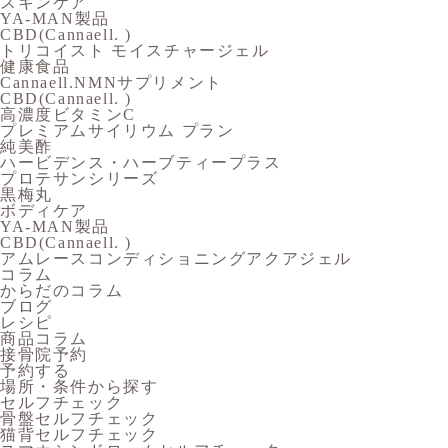
スキンケア
YA-MAN製品
CBD(Cannaell. )
トリコイスト モイスチャージェル
健康食品
Cannaell.NMNサプリメント
CBD(Cannaell. )
高濃度ビタミンC
プレミアムサイリウム プラン
純美酢
ハービデンス・ハーブティープラス
プロテサンシリーズ
黒梅丸
ボディケア
YA-MAN製品
CBD(Cannaell. )
アムレースコンディショニングアクアジェル
コラム
からだのコラム
ブログ
レシピ
商品コラム
接骨院予約
予約する
場所・条件から探す
セルフチェック
骨盤セルフチェック
猫背セルフチェック