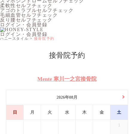
スマホシンドロームセルフチェック
柔軟性セルフチェック
アゴのトラブルセルフチェック
毛細血管セルフチェック
反り腰セルフチェック
ログイン・会員登録
ログイン・会員登録
ハニースタイル
接骨院予約
接骨院予約
Mente 寒川一之宮接骨院
2026年08月
日
月
火
水
木
金
土
1