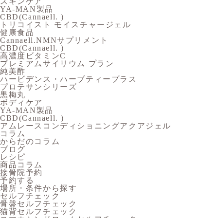
スキンケア
YA-MAN製品
CBD(Cannaell. )
トリコイスト モイスチャージェル
健康食品
Cannaell.NMNサプリメント
CBD(Cannaell. )
高濃度ビタミンC
プレミアムサイリウム プラン
純美酢
ハービデンス・ハーブティープラス
プロテサンシリーズ
黒梅丸
ボディケア
YA-MAN製品
CBD(Cannaell. )
アムレースコンディショニングアクアジェル
コラム
からだのコラム
ブログ
レシピ
商品コラム
接骨院予約
予約する
場所・条件から探す
セルフチェック
骨盤セルフチェック
猫背セルフチェック