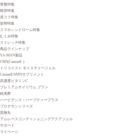
骨盤特集
猫背特集
肩コリ特集
姿勢特集
スマホシンドローム特集
むくみ特集
ストレッチ特集
商品ラインナップ
YA-MAN製品
CBD(Cannaell. )
トリコイスト モイスチャージェル
Cannaell.NMNサプリメント
高濃度ビタミンC
プレミアムサイリウム プラン
純美酢
ハービデンス・ハーブティープラス
プロテサンシリーズ
黒梅丸
アムレースコンディショニングアクアジェル
サポート
マイページ