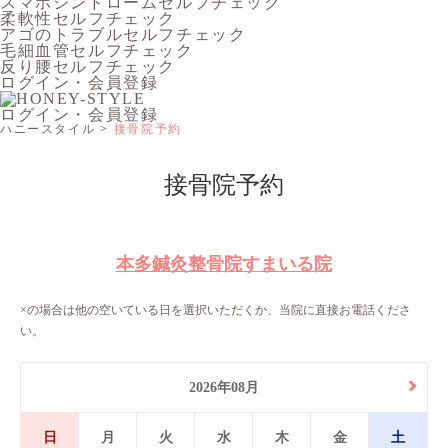
スマホシンドロームセルフチェック
柔軟性セルフチェック
アゴのトラブルセルフチェック
毛細血管セルフチェック
反り腰セルフチェック
ログイン・会員登録
ログイン・会員登録
ハニースタイル
接骨院予約
接骨院予約
本多鍼灸整骨院すまいる院
×の場合は他の空いている日を選択いただくか、当院に直接お電話くださ
い。
2026年08月
日
月
火
水
木
金
土