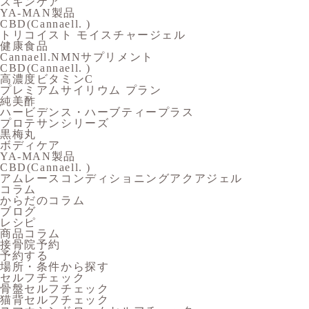
スキンケア
YA-MAN製品
CBD(Cannaell. )
トリコイスト モイスチャージェル
健康食品
Cannaell.NMNサプリメント
CBD(Cannaell. )
高濃度ビタミンC
プレミアムサイリウム プラン
純美酢
ハービデンス・ハーブティープラス
プロテサンシリーズ
黒梅丸
ボディケア
YA-MAN製品
CBD(Cannaell. )
アムレースコンディショニングアクアジェル
コラム
からだのコラム
ブログ
レシピ
商品コラム
接骨院予約
予約する
場所・条件から探す
セルフチェック
骨盤セルフチェック
猫背セルフチェック