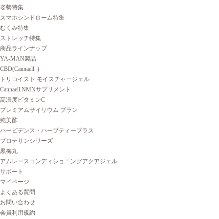
姿勢特集
スマホシンドローム特集
むくみ特集
ストレッチ特集
商品ラインナップ
YA-MAN製品
CBD(Cannaell. )
トリコイスト モイスチャージェル
Cannaell.NMNサプリメント
高濃度ビタミンC
プレミアムサイリウム プラン
純美酢
ハービデンス・ハーブティープラス
プロテサンシリーズ
黒梅丸
アムレースコンディショニングアクアジェル
サポート
マイページ
よくある質問
お問い合わせ
会員利用規約